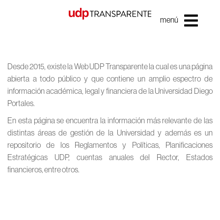
menú
Desde 2015, existe la Web UDP Transparente la cual es una página
abierta a todo público y que contiene un amplio espectro de
información académica, legal y financiera de la Universidad Diego
Portales.
En esta página se encuentra la información más relevante de las
distintas áreas de gestión de la Universidad y además es un
repositorio de los Reglamentos y Políticas, Planificaciones
Estratégicas UDP, cuentas anuales del Rector, Estados
financieros, entre otros.
HECHOS Y CIFRAS
MARCO NORMATIVO
ACREDITACIÓN
INVESTIGACIÓN,
UNIVERSIDAD Y
INFRAESTRUCTURA
PRESUPUESTO Y
PERSONAL