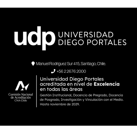
ORGANIGRAMA
BECAS Y BENEFICIOS
REQUISITOS Y
VINCULACIÓN CON EL
UDP VERDE
SER PARTE DE LA UDP
MAPA DE PROCESOS
INNOVACIÓN Y
GÉNERO
AUDITORÍA
TRÁMITES
MEDIO
CREACIÓN
Manuel Rodriguez Sur 415, Santiago, Chile.
+56 2 2676 2000